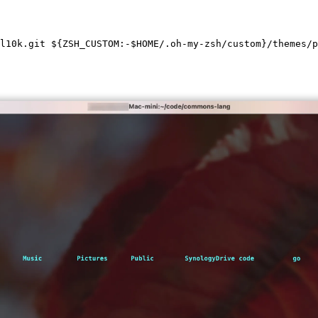
l10k.git ${ZSH_CUSTOM:-$HOME/.oh-my-zsh/custom}/themes/p