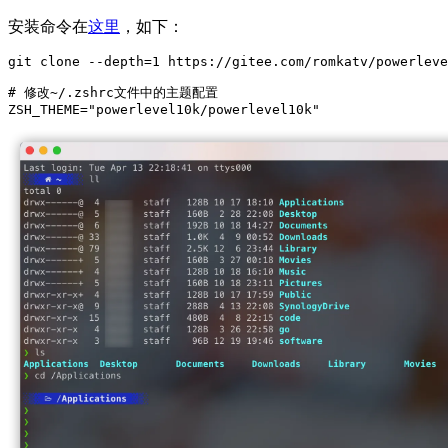
安装命令在
这里
，如下：
git clone --depth=1 https://gitee.com/romkatv/powerleve
# 修改~/.zshrc文件中的主题配置

ZSH_THEME="powerlevel10k/powerlevel10k"