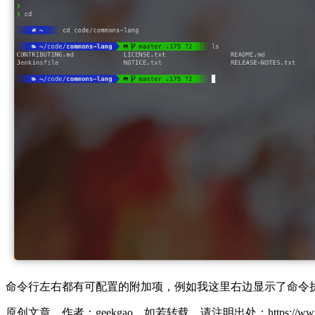
命令行左右都有可配置的附加项，例如我这里右边显示了命令执行状
原创文章，作者：geekgao，如若转载，请注明出处：https://www.geekg