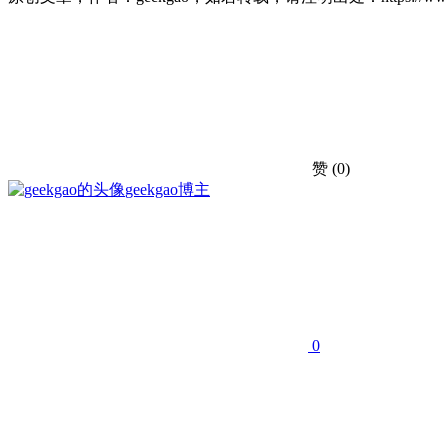
赞
(0)
geekgao
博主
0