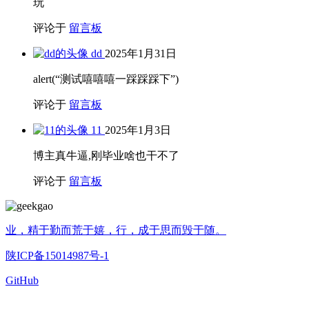
玩
评论于
留言板
dd
2025年1月31日
alert(“测试嘻嘻嘻一踩踩踩下”)
评论于
留言板
11
2025年1月3日
博主真牛逼,刚毕业啥也干不了
评论于
留言板
业，精于勤而荒于嬉，行，成于思而毁于随。
陕ICP备15014987号-1
GitHub