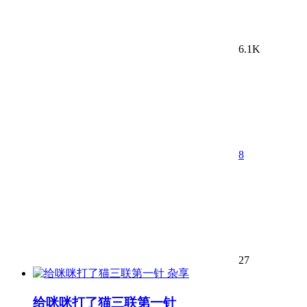
6.1K
8
27
杂享
给咪咪打了猫三联第一针