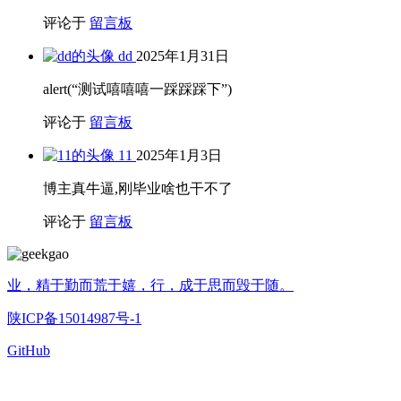
评论于
留言板
dd
2025年1月31日
alert(“测试嘻嘻嘻一踩踩踩下”)
评论于
留言板
11
2025年1月3日
博主真牛逼,刚毕业啥也干不了
评论于
留言板
业，精于勤而荒于嬉，行，成于思而毁于随。
陕ICP备15014987号-1
GitHub