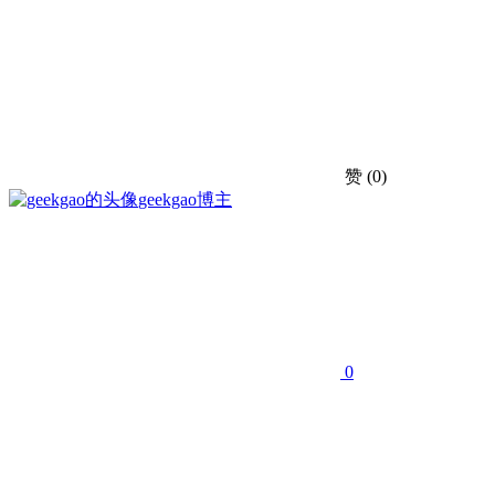
赞
(0)
geekgao
博主
0