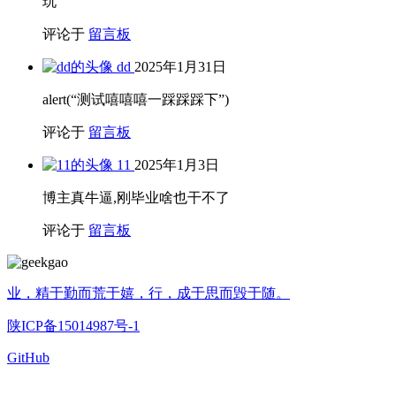
玩
评论于
留言板
dd
2025年1月31日
alert(“测试嘻嘻嘻一踩踩踩下”)
评论于
留言板
11
2025年1月3日
博主真牛逼,刚毕业啥也干不了
评论于
留言板
业，精于勤而荒于嬉，行，成于思而毁于随。
陕ICP备15014987号-1
GitHub