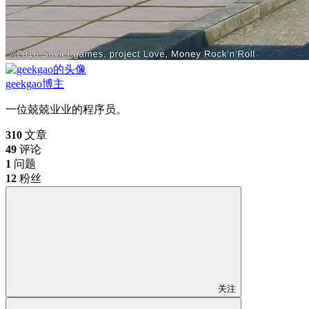
geekgao
博主
一位兢兢业业的程序员。
310
文章
49
评论
1
问题
12
粉丝
关注