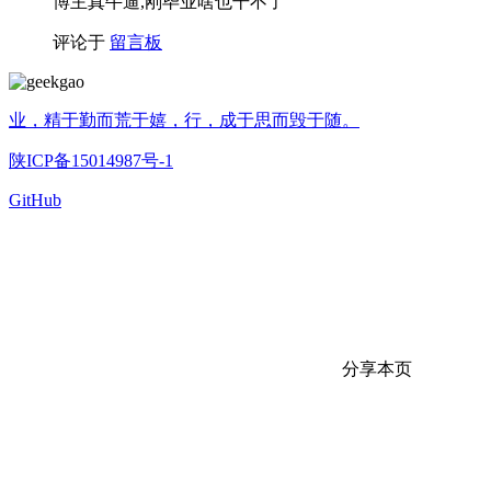
博主真牛逼,刚毕业啥也干不了
评论于
留言板
业，精于勤而荒于嬉，行，成于思而毁于随。
陕ICP备15014987号-1
GitHub
分享本页