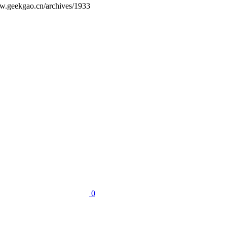
ao.cn/archives/1933
0