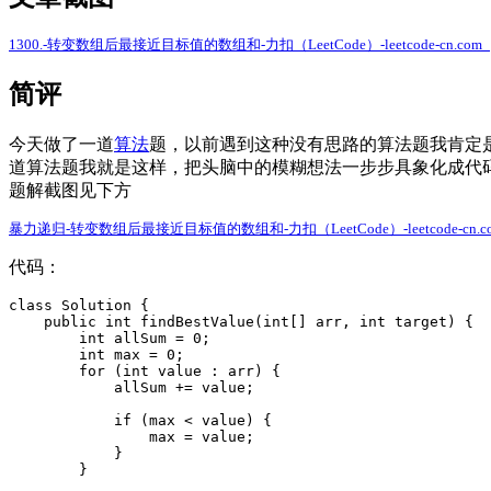
1300.-转变数组后最接近目标值的数组和-力扣（LeetCode）-leetcode-cn.com_
简评
今天做了一道
算法
题，以前遇到这种没有思路的算法题我肯定
道算法题我就是这样，把头脑中的模糊想法一步步具象化成代
题解截图见下方
暴力递归-转变数组后最接近目标值的数组和-力扣（LeetCode）-leetcode-cn.c
代码：
class Solution {

    public int findBestValue(int[] arr, int target) {

        int allSum = 0;

        int max = 0;

        for (int value : arr) {

            allSum += value;

            if (max < value) {

                max = value;

            }

        }
