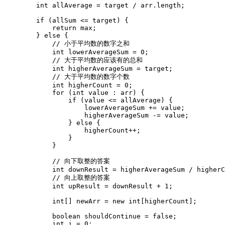
        int allAverage = target / arr.length;

        if (allSum <= target) {

            return max;

        } else {

            // 小于平均数的数字之和

            int lowerAverageSum = 0;

            // 大于平均数的应该有的总和

            int higherAverageSum = target;

            // 大于平均数的数字个数

            int higherCount = 0;

            for (int value : arr) {

                if (value <= allAverage) {

                    lowerAverageSum += value;

                    higherAverageSum -= value;

                } else {

                    higherCount++;

                }

            }

            // 向下取整的答案

            int downResult = higherAverageSum / higherC
            // 向上取整的答案

            int upResult = downResult + 1;

            int[] newArr = new int[higherCount];

            boolean shouldContinue = false;

            int i = 0;
