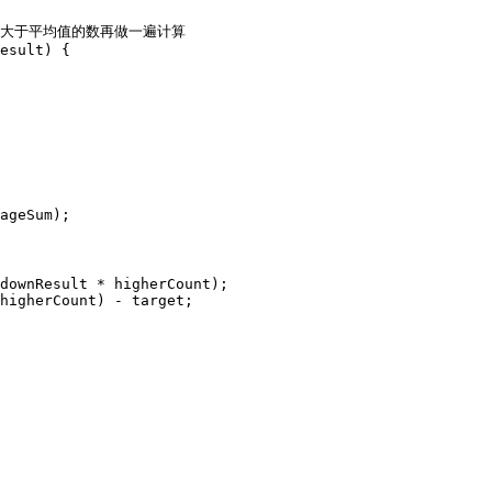
归的把大于平均值的数再做一遍计算

esult) {

ageSum);

downResult * higherCount);

higherCount) - target;
