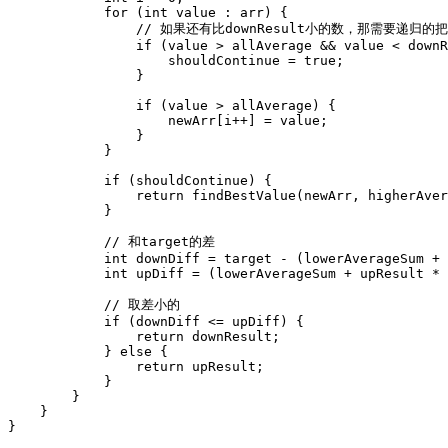
            for (int value : arr) {

                // 如果还有比downResult小的数，那需要递
                if (value > allAverage && value < downR
                    shouldContinue = true;

                }

                if (value > allAverage) {

                    newArr[i++] = value;

                }

            }

            if (shouldContinue) {

                return findBestValue(newArr, higherAver
            }

            // 和target的差

            int downDiff = target - (lowerAverageSum + 
            int upDiff = (lowerAverageSum + upResult * 
            // 取差小的

            if (downDiff <= upDiff) {

                return downResult;

            } else {

                return upResult;

            }

        }

    }

}