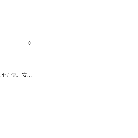
0
琐，这个方便。 安…