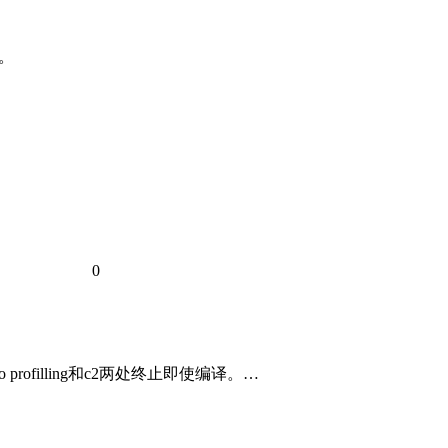
。
0
rofilling和c2两处终止即使编译。…