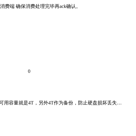
费端 确保消费处理完毕再ack确认。
0
以总共可用容量就是4T，另外4T作为备份，防止硬盘损坏丢失…