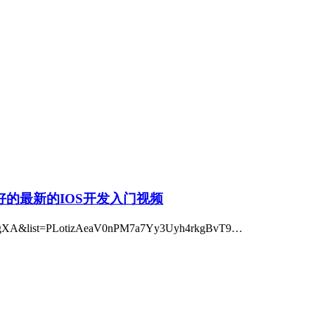
常好的最新的IOS开发入门视频
gXA&list=PLotizAeaV0nPM7a7Yy3Uyh4rkgBvT9…