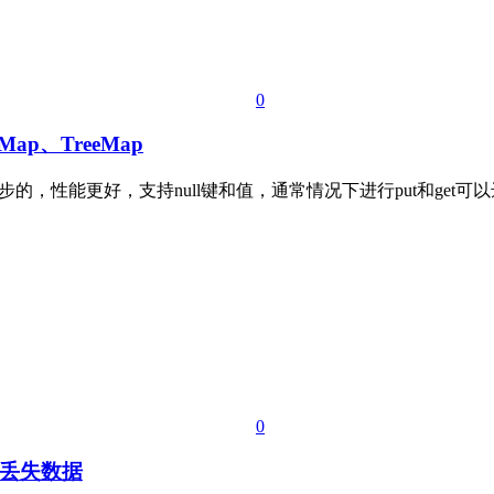
0
Map、TreeMap
p是非同步的，性能更好，支持null键和值，通常情况下进行put和get可
0
列丢失数据