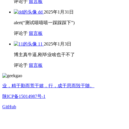
评论于
留言板
dd
2025年1月31日
alert(“测试嘻嘻嘻一踩踩踩下”)
评论于
留言板
11
2025年1月3日
博主真牛逼,刚毕业啥也干不了
评论于
留言板
业，精于勤而荒于嬉，行，成于思而毁于随。
陕ICP备15014987号-1
GitHub