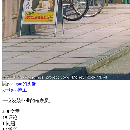
geekgao
博主
一位兢兢业业的程序员。
310
文章
49
评论
1
问题
12
粉丝