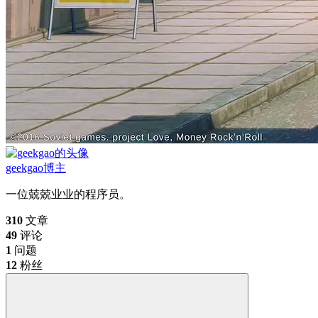
geekgao
博主
一位兢兢业业的程序员。
310
文章
49
评论
1
问题
12
粉丝