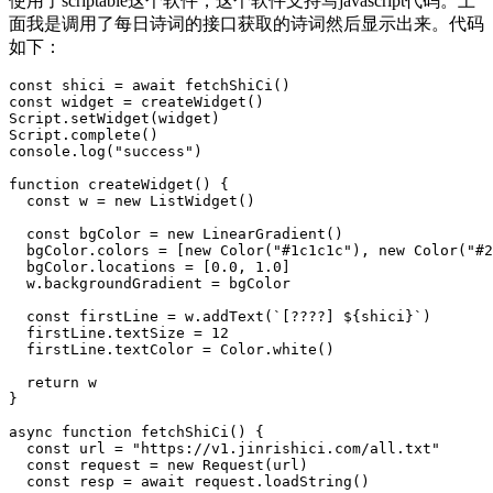
使用了scriptable这个软件，这个软件支持写javascript代码。上
面我是调用了每日诗词的接口获取的诗词然后显示出来。代码
如下：
const shici = await fetchShiCi()

const widget = createWidget()

Script.setWidget(widget)

Script.complete()

console.log("success")

function createWidget() {

  const w = new ListWidget()

  const bgColor = new LinearGradient()

  bgColor.colors = [new Color("#1c1c1c"), new Color("#2
  bgColor.locations = [0.0, 1.0]

  w.backgroundGradient = bgColor

  const firstLine = w.addText(`[????] ${shici}`)

  firstLine.textSize = 12

  firstLine.textColor = Color.white()

  return w

}

async function fetchShiCi() {

  const url = "https://v1.jinrishici.com/all.txt"

  const request = new Request(url)

  const resp = await request.loadString()
