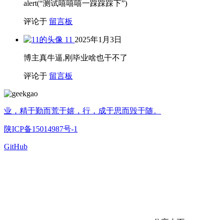
alert(“测试嘻嘻嘻一踩踩踩下”)
评论于
留言板
11
2025年1月3日
博主真牛逼,刚毕业啥也干不了
评论于
留言板
业，精于勤而荒于嬉，行，成于思而毁于随。
陕ICP备15014987号-1
GitHub