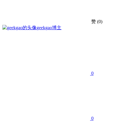
赞
(0)
geekgao
博主
0
0