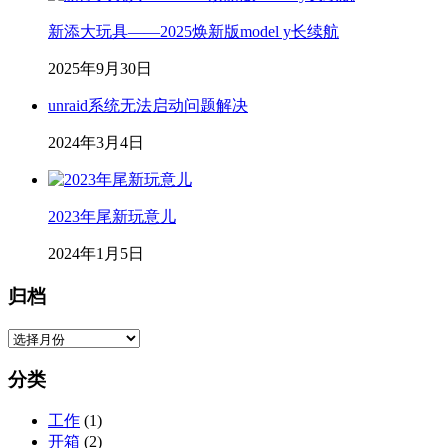
geekgao
博主
一位兢兢业业的程序员。
310
文章
49
评论
1
问题
12
粉丝