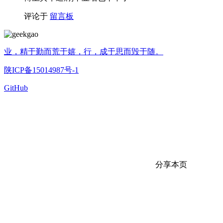
评论于
留言板
geekgao
2026年4月19日
加油
评论于
留言板
eewew
2026年4月18日
作为一个刚刚打开GitHub的菜鸟我感觉来到了新大陆，
私人居然也可以有网站，我也要弄一个！！！！
评论于
留言板
geekgao
2025年7月6日
https://www.geekgao.cn/feed 这个呢
评论于
留言板
linux
2025年7月2日