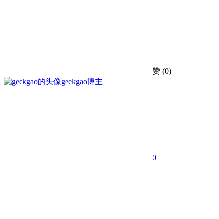
赞
(0)
geekgao
博主
0