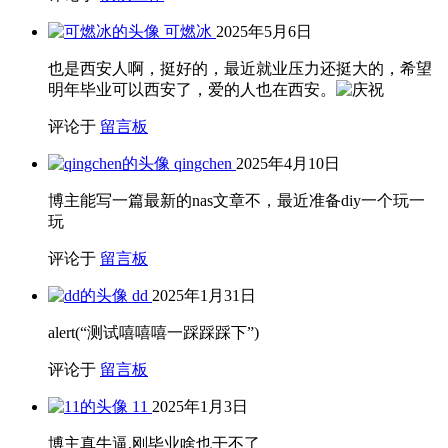
归档
归
档
分类
工作
(1)
开箱
(2)
技术
(14)
效率
(3)
未分类
(1)
机器学习
(1)
杂享
(13)
每日阅读
(268)
生活
(6)
知识笔记
(1)
算法
(12)
设计模式
(3)
CanL
2026年6月5日
大一新生误入