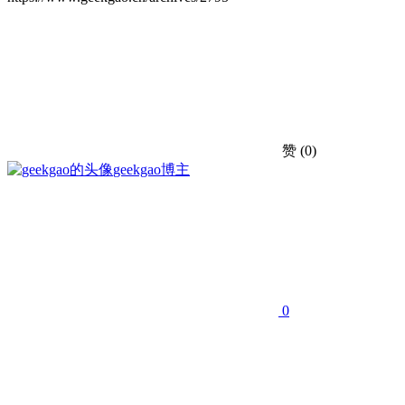
赞
(0)
geekgao
博主
0