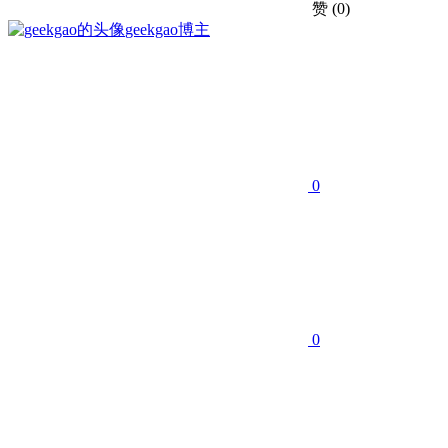
赞
(0)
geekgao
博主
0
0