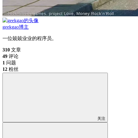
geekgao
博主
一位兢兢业业的程序员。
310
文章
49
评论
1
问题
12
粉丝
关注