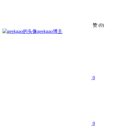
赞
(0)
geekgao
博主
0
0