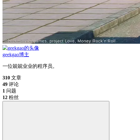
geekgao
博主
一位兢兢业业的程序员。
310
文章
49
评论
1
问题
12
粉丝