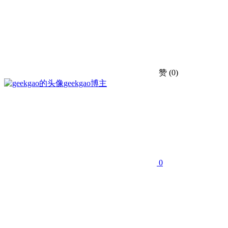
赞
(0)
geekgao
博主
0