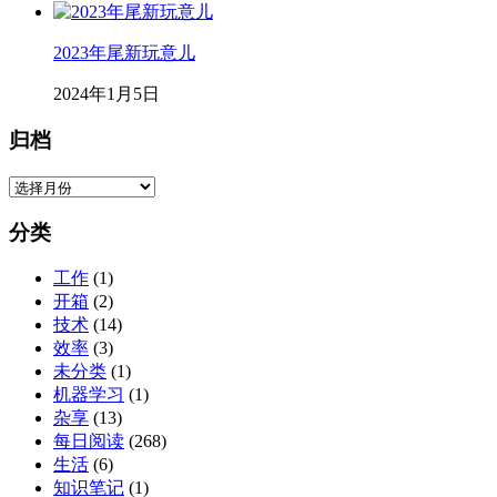
geekgao
博主
一位兢兢业业的程序员。
310
文章
49
评论
1
问题
12
粉丝
关注