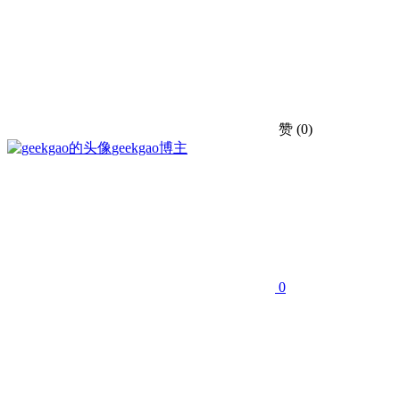
赞
(0)
geekgao
博主
0