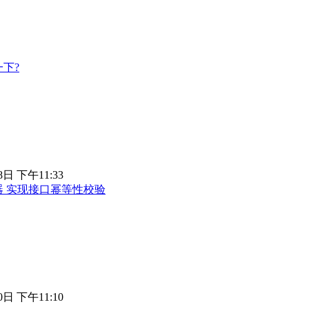
一下?
8日 下午11:33
+ 拦截器 实现接口幂等性校验
0日 下午11:10