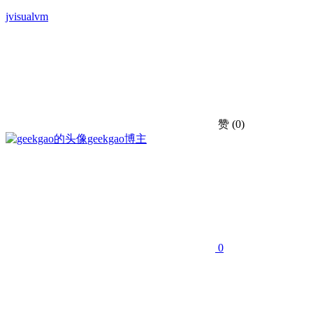
jvisualvm
赞
(0)
geekgao
博主
0