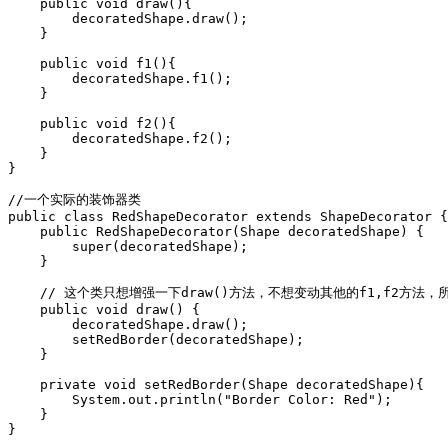
    public void draw(){

        decoratedShape.draw();

    }

    public void f1(){

        decoratedShape.f1();

    }

    public void f2(){

        decoratedShape.f2();

    }

}

//一个实际的装饰器类

public class RedShapeDecorator extends ShapeDecorator {

    public RedShapeDecorator(Shape decoratedShape) {

        super(decoratedShape);

    }

    // 这个类只想增强一下draw()方法，不想变动其他的f1,f2方法
    public void draw() {

        decoratedShape.draw();

        setRedBorder(decoratedShape);

    }

    private void setRedBorder(Shape decoratedShape){

        System.out.println("Border Color: Red");

    }

}