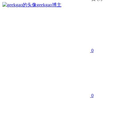
geekgao
博主
0
0