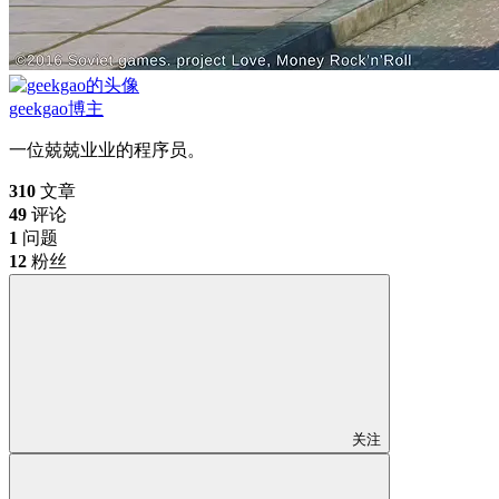
geekgao
博主
一位兢兢业业的程序员。
310
文章
49
评论
1
问题
12
粉丝
关注