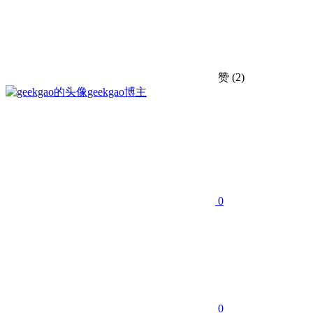
赞
(2)
geekgao
博主
0
0