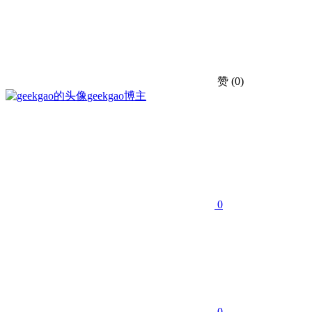
赞
(0)
geekgao
博主
0
0