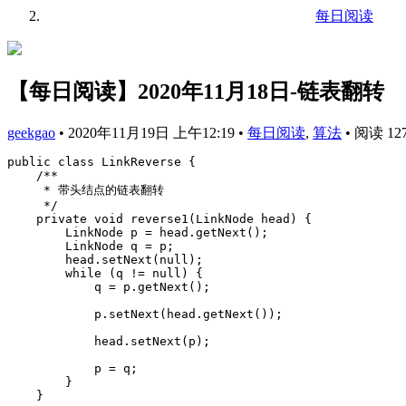
每日阅读
【每日阅读】2020年11月18日-链表翻转
geekgao
•
2020年11月19日 上午12:19
•
每日阅读
,
算法
•
阅读 12
public class LinkReverse {

    /**

     * 带头结点的链表翻转

     */

    private void reverse1(LinkNode head) {

        LinkNode p = head.getNext();

        LinkNode q = p;

        head.setNext(null);

        while (q != null) {

            q = p.getNext();

            p.setNext(head.getNext());

            head.setNext(p);

            p = q;

        }

    }
