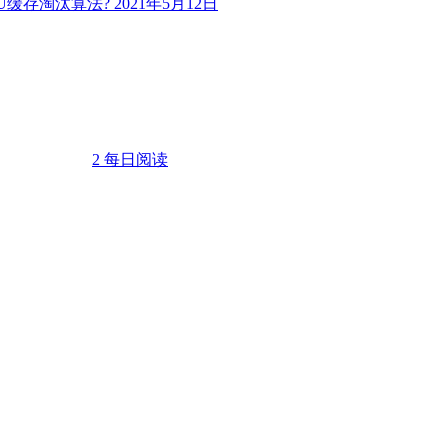
RU缓存淘汰算法?
2021年5月12日
2
每日阅读