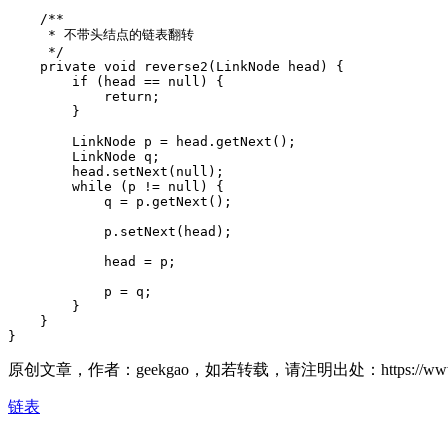
    /**

     * 不带头结点的链表翻转

     */

    private void reverse2(LinkNode head) {

        if (head == null) {

            return;

        }

        LinkNode p = head.getNext();

        LinkNode q;

        head.setNext(null);

        while (p != null) {

            q = p.getNext();

            p.setNext(head);

            head = p;

            p = q;

        }

    }

}
原创文章，作者：geekgao，如若转载，请注明出处：https://www.geekg
链表