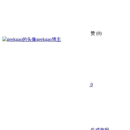
赞
(0)
geekgao
博主
0
生成海报