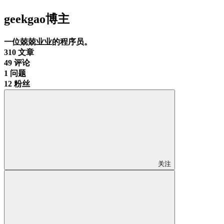
geekgao
博主
一位兢兢业业的程序员。
310
文章
49
评论
1
问题
12
粉丝
关注