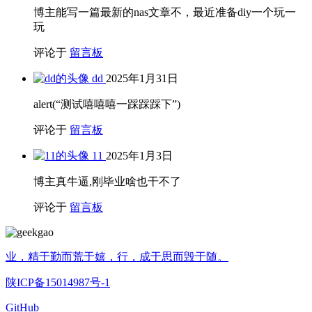
博主能写一篇最新的nas文章不，最近准备diy一个玩一
玩
评论于
留言板
dd
2025年1月31日
alert(“测试嘻嘻嘻一踩踩踩下”)
评论于
留言板
11
2025年1月3日
博主真牛逼,刚毕业啥也干不了
评论于
留言板
业，精于勤而荒于嬉，行，成于思而毁于随。
陕ICP备15014987号-1
GitHub