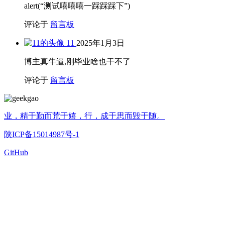
alert(“测试嘻嘻嘻一踩踩踩下”)
评论于
留言板
11
2025年1月3日
博主真牛逼,刚毕业啥也干不了
评论于
留言板
业，精于勤而荒于嬉，行，成于思而毁于随。
陕ICP备15014987号-1
GitHub