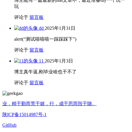
博主能写一篇最新的nas文章不，最近准备diy一个玩一
玩
评论于
留言板
dd
2025年1月31日
alert(“测试嘻嘻嘻一踩踩踩下”)
评论于
留言板
11
2025年1月3日
博主真牛逼,刚毕业啥也干不了
评论于
留言板
业，精于勤而荒于嬉，行，成于思而毁于随。
陕ICP备15014987号-1
GitHub