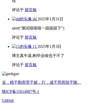
玩
评论于
留言板
dd
2025年1月31日
alert(“测试嘻嘻嘻一踩踩踩下”)
评论于
留言板
11
2025年1月3日
博主真牛逼,刚毕业啥也干不了
评论于
留言板
业，精于勤而荒于嬉，行，成于思而毁于随。
陕ICP备15014987号-1
GitHub