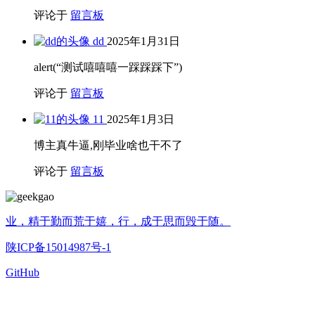
评论于
留言板
dd
2025年1月31日
alert(“测试嘻嘻嘻一踩踩踩下”)
评论于
留言板
11
2025年1月3日
博主真牛逼,刚毕业啥也干不了
评论于
留言板
业，精于勤而荒于嬉，行，成于思而毁于随。
陕ICP备15014987号-1
GitHub