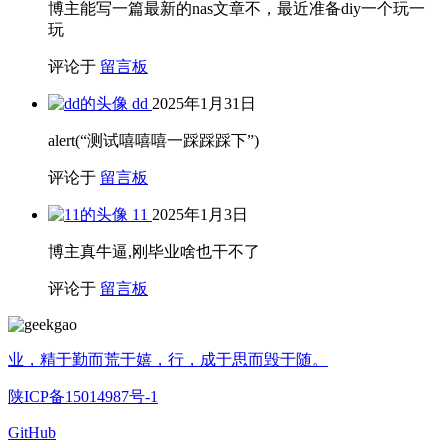
博主能写一篇最新的nas文章不，最近准备diy一个玩一
玩
评论于
留言板
dd
2025年1月31日
alert(“测试嘻嘻嘻一踩踩踩下”)
评论于
留言板
11
2025年1月3日
博主真牛逼,刚毕业啥也干不了
评论于
留言板
业，精于勤而荒于嬉，行，成于思而毁于随。
陕ICP备15014987号-1
GitHub