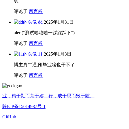
玩
评论于
留言板
dd
2025年1月31日
alert(“测试嘻嘻嘻一踩踩踩下”)
评论于
留言板
11
2025年1月3日
博主真牛逼,刚毕业啥也干不了
评论于
留言板
业，精于勤而荒于嬉，行，成于思而毁于随。
陕ICP备15014987号-1
GitHub