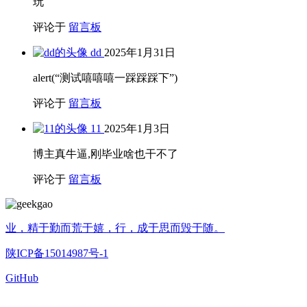
玩
评论于
留言板
dd
2025年1月31日
alert(“测试嘻嘻嘻一踩踩踩下”)
评论于
留言板
11
2025年1月3日
博主真牛逼,刚毕业啥也干不了
评论于
留言板
业，精于勤而荒于嬉，行，成于思而毁于随。
陕ICP备15014987号-1
GitHub