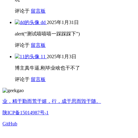
评论于
留言板
dd
2025年1月31日
alert(“测试嘻嘻嘻一踩踩踩下”)
评论于
留言板
11
2025年1月3日
博主真牛逼,刚毕业啥也干不了
评论于
留言板
业，精于勤而荒于嬉，行，成于思而毁于随。
陕ICP备15014987号-1
GitHub