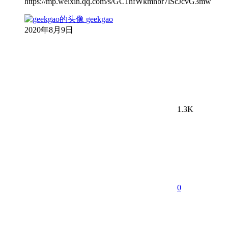
https://mp.weixin.qq.com/s/GC1hfWkmnbr7lScJcvG3mw
geekgao
2020年8月9日
1.3K
0