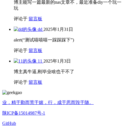
博主能写一篇最新的nas文章不，最近准备diy一个玩一
玩
评论于
留言板
dd
2025年1月31日
alert(“测试嘻嘻嘻一踩踩踩下”)
评论于
留言板
11
2025年1月3日
博主真牛逼,刚毕业啥也干不了
评论于
留言板
业，精于勤而荒于嬉，行，成于思而毁于随。
陕ICP备15014987号-1
GitHub