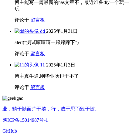
博主能写一篇最新的nas文章不，最近准备diy一个玩一
玩
评论于
留言板
dd
2025年1月31日
alert(“测试嘻嘻嘻一踩踩踩下”)
评论于
留言板
11
2025年1月3日
博主真牛逼,刚毕业啥也干不了
评论于
留言板
业，精于勤而荒于嬉，行，成于思而毁于随。
陕ICP备15014987号-1
GitHub