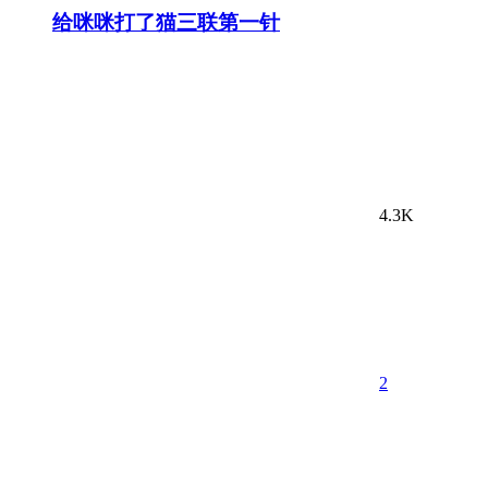
给咪咪打了猫三联第一针
4.3K
2