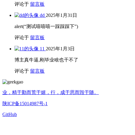
机器学习
(1)
杂享
(13)
每日阅读
(268)
生活
(6)
知识笔记
(1)
算法
(12)
设计模式
(3)
CanL
2026年6月5日
大一新生误入
评论于
留言板
geekgao
2026年4月19日
加油
评论于
留言板
eewew
2026年4月18日
作为一个刚刚打开GitHub的菜鸟我感觉来到了新大陆，
私人居然也可以有网站，我也要弄一个！！！！