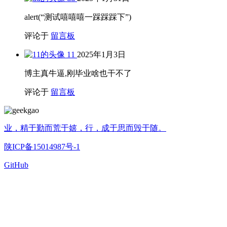
alert(“测试嘻嘻嘻一踩踩踩下”)
评论于
留言板
11
2025年1月3日
博主真牛逼,刚毕业啥也干不了
评论于
留言板
业，精于勤而荒于嬉，行，成于思而毁于随。
陕ICP备15014987号-1
GitHub