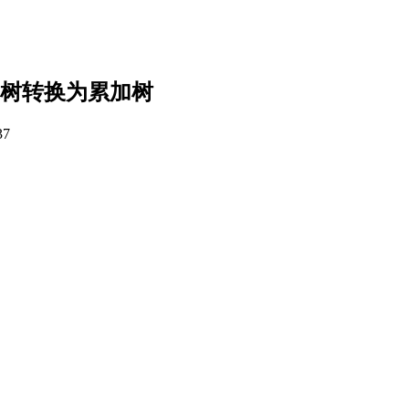
搜索树转换为累加树
37