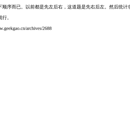
下顺序而已。以前都是先左后右，这道题是先右后左。然后统计
就行。
ao.cn/archives/2688