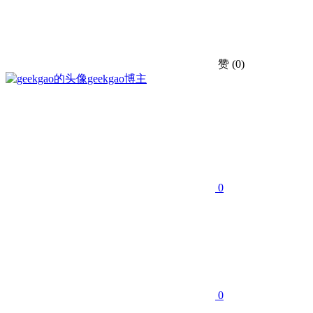
赞
(0)
geekgao
博主
0
0