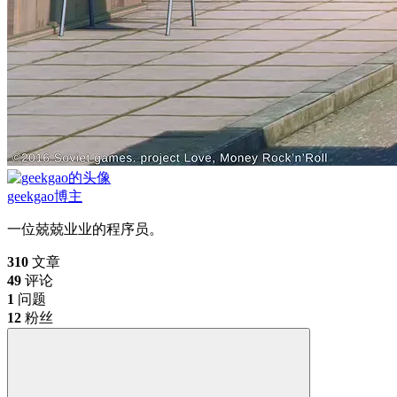
geekgao
博主
一位兢兢业业的程序员。
310
文章
49
评论
1
问题
12
粉丝