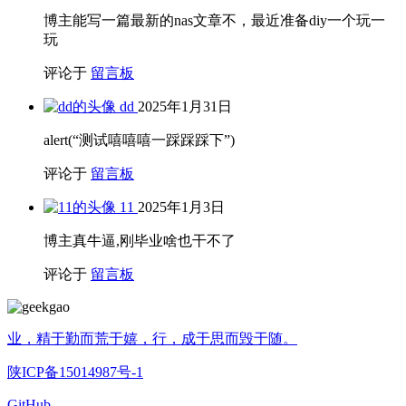
博主能写一篇最新的nas文章不，最近准备diy一个玩一
玩
评论于
留言板
dd
2025年1月31日
alert(“测试嘻嘻嘻一踩踩踩下”)
评论于
留言板
11
2025年1月3日
博主真牛逼,刚毕业啥也干不了
评论于
留言板
业，精于勤而荒于嬉，行，成于思而毁于随。
陕ICP备15014987号-1
GitHub