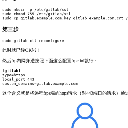
sudo mkdir -p /etc/gitlab/ssl
sudo chmod 755 /etc/gitlab/ssl
sudo cp gitlab.example.com.key gitlab.example.com.crt /
第三步
sudo gitlab-ctl reconfigure
此时就已经OK啦！
然后frp内网穿透按照下面这么配置frpc.ini就行：
[gitlab]
type=https
local_port=443
custom_domains=gitlab.example.com
这个含义就是将远程frps端的https请求（对443端口的请求）通过