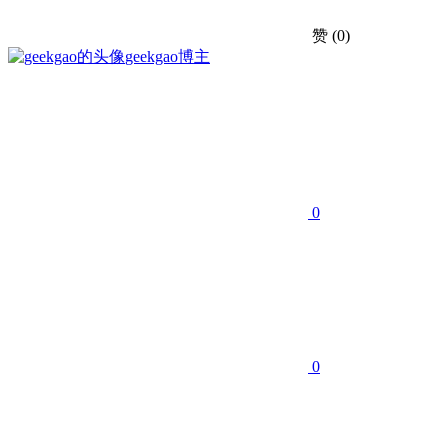
赞
(0)
geekgao
博主
0
0