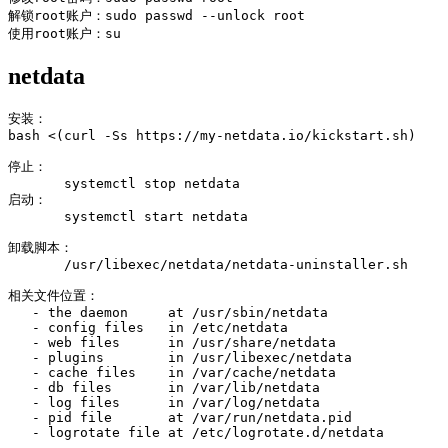
解锁root账户：sudo passwd --unlock root

使用root账户：su
netdata
安装：

bash <(curl -Ss https://my-netdata.io/kickstart.sh)

停止：

       systemctl stop netdata

启动：

       systemctl start netdata

卸载脚本：

       /usr/libexec/netdata/netdata-uninstaller.sh

相关文件位置：

   - the daemon     at /usr/sbin/netdata

   - config files   in /etc/netdata

   - web files      in /usr/share/netdata

   - plugins        in /usr/libexec/netdata

   - cache files    in /var/cache/netdata

   - db files       in /var/lib/netdata

   - log files      in /var/log/netdata

   - pid file       at /var/run/netdata.pid

   - logrotate file at /etc/logrotate.d/netdata