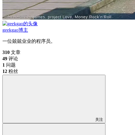
geekgao
博主
一位兢兢业业的程序员。
310
文章
49
评论
1
问题
12
粉丝
关注