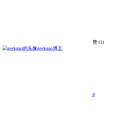
赞
(1)
geekgao
博主
0