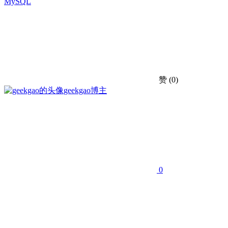
MySQL
赞
(0)
geekgao
博主
0