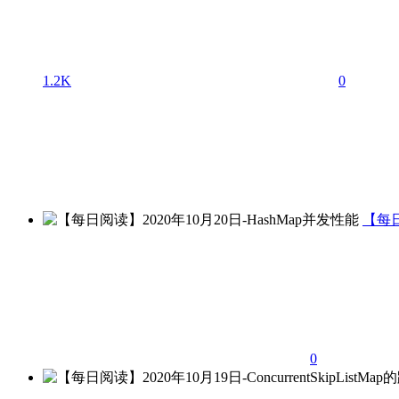
1.2K
0
【每日
0